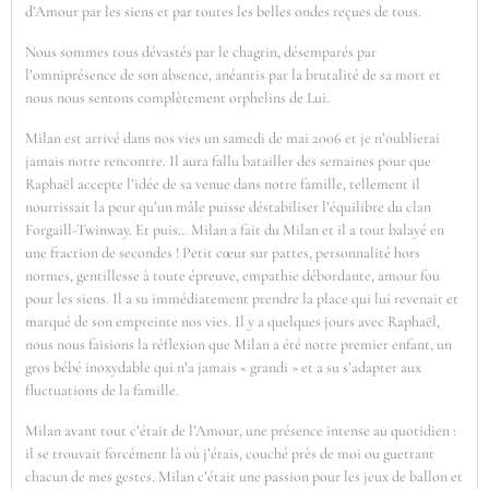
d’Amour par les siens et par toutes les belles ondes reçues de tous.
Nous sommes tous dévastés par le chagrin, désemparés par
l’omniprésence de son absence, anéantis par la brutalité de sa mort et
nous nous sentons complètement orphelins de Lui.
Milan est arrivé dans nos vies un samedi de mai 2006 et je n’oublierai
jamais notre rencontre. Il aura fallu batailler des semaines pour que
Raphaël accepte l’idée de sa venue dans notre famille, tellement il
nourrissait la peur qu’un mâle puisse déstabiliser l’équilibre du clan
Forgaill-Twinway. Et puis… Milan a fait du Milan et il a tout balayé en
une fraction de secondes ! Petit cœur sur pattes, personnalité hors
normes, gentillesse à toute épreuve, empathie débordante, amour fou
pour les siens. Il a su immédiatement prendre la place qui lui revenait et
marqué de son empreinte nos vies. Il y a quelques jours avec Raphaël,
nous nous faisions la réflexion que Milan a été notre premier enfant, un
gros bébé inoxydable qui n’a jamais « grandi » et a su s’adapter aux
fluctuations de la famille.
Milan avant tout c’était de l’Amour, une présence intense au quotidien :
il se trouvait forcément là où j’étais, couché près de moi ou guettant
chacun de mes gestes. Milan c’était une passion pour les jeux de ballon et