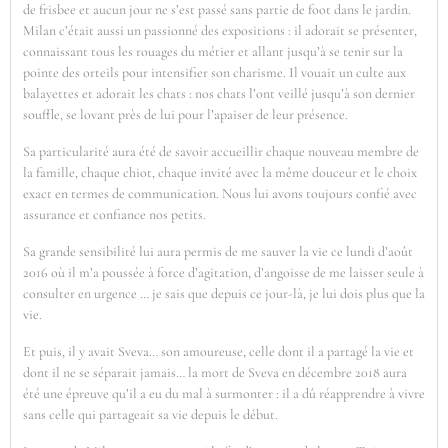
de frisbee et aucun jour ne s’est passé sans partie de foot dans le jardin.
Milan c’était aussi un passionné des expositions : il adorait se présenter,
connaissant tous les rouages du métier et allant jusqu’à se tenir sur la
pointe des orteils pour intensifier son charisme. Il vouait un culte aux
balayettes et adorait les chats : nos chats l’ont veillé jusqu’à son dernier
souffle, se lovant près de lui pour l’apaiser de leur présence.
Sa particularité aura été de savoir accueillir chaque nouveau membre de
la famille, chaque chiot, chaque invité avec la même douceur et le choix
exact en termes de communication. Nous lui avons toujours confié avec
assurance et confiance nos petits.
Sa grande sensibilité lui aura permis de me sauver la vie ce lundi d’août
2016 où il m’a poussée à force d’agitation, d’angoisse de me laisser seule à
consulter en urgence … je sais que depuis ce jour-là, je lui dois plus que la
vie.
Et puis, il y avait Sveva… son amoureuse, celle dont il a partagé la vie et
dont il ne se séparait jamais… la mort de Sveva en décembre 2018 aura
été une épreuve qu’il a eu du mal à surmonter : il a dû réapprendre à vivre
sans celle qui partageait sa vie depuis le début.