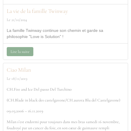
La vie de la famille Twinway
Le 21/10/2024
La famille Twinway continue son chemin et garde sa
philosophie "Love is Solution" !
Lire la suite
Ciao Milan
Le 18/11/2019
CH.Fire and Ice Del passo Del Turchino
(CH.Blade in black des castelgavone/CH.aurora Blu del Castelgavone)
09.03.2006 – 16.11.2019
Milan s’est endormi pour toujours dans mes bras samedi 16 novembre,
foudroyé par un cancer du foie, en son cœur de guimauve rempli