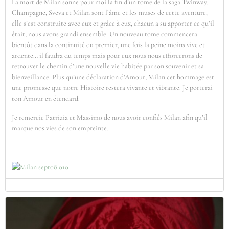
La mort de Milan sonne pour moi la fin d’un tome de la saga Twinway.
Champagne, Sveva et Milan sont l’âme et les muses de cette aventure,
elle s’est construite avec eux et grâce à eux, chacun a su apporter ce qu’il
était, nous avons grandi ensemble. Un nouveau tome commencera
bientôt dans la continuité du premier, une fois la peine moins vive et
ardente… il faudra du temps mais pour eux nous nous efforcerons de
retrouver le chemin d’une nouvelle vie habitée par son souvenir et sa
bienveillance. Plus qu’une déclaration d’Amour, Milan cet hommage est
une promesse que notre Histoire restera vivante et vibrante. Je porterai
ton Amour en étendard.
Je remercie Patrizia et Massimo de nous avoir confiés Milan afin qu’il
marque nos vies de son empreinte.