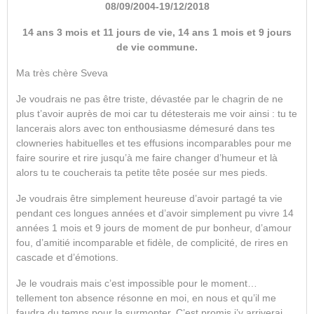
08/09/2004-19/12/2018
14 ans 3 mois et 11 jours de vie, 14 ans 1 mois et 9 jours
de vie commune.
Ma très chère Sveva
Je voudrais ne pas être triste, dévastée par le chagrin de ne
plus t’avoir auprès de moi car tu détesterais me voir ainsi : tu te
lancerais alors avec ton enthousiasme démesuré dans tes
clowneries habituelles et tes effusions incomparables pour me
faire sourire et rire jusqu’à me faire changer d’humeur et là
alors tu te coucherais ta petite tête posée sur mes pieds.
Je voudrais être simplement heureuse d’avoir partagé ta vie
pendant ces longues années et d’avoir simplement pu vivre 14
années 1 mois et 9 jours de moment de pur bonheur, d’amour
fou, d’amitié incomparable et fidèle, de complicité, de rires en
cascade et d’émotions.
Je le voudrais mais c’est impossible pour le moment…
tellement ton absence résonne en moi, en nous et qu’il me
faudra du temps pour la surmonter. C’est promis j’y arriverai