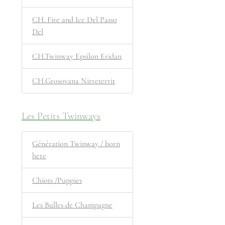
CH. Fire and Ice Del Passo
Del
CH.Twinway Epsilon Eridan
CH.Grosovana Nirreterrit
Les Petits Twinways
Génération Twinway / born
here
Chiots /Puppies
Les Bulles de Champagne