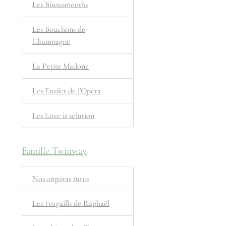
Les Bisousmooths
Les Bouchons de
Champagne
La Petite Madone
Les Etoiles de l'Opéra
Les Love is solution
Famille Twinway
Nos angoras turcs
Les Forgaills de Raphaël