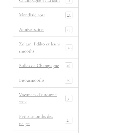
Champagne et Eridan
11
Mondiale 2011
17
Anniversaires
15
Zoltan, Ildiko et leurs
44
smooths
Bulles de Champagne
46
Bisousmooths
50
Vacances d'automne
35
2014
Petits smooths des
29
neiges