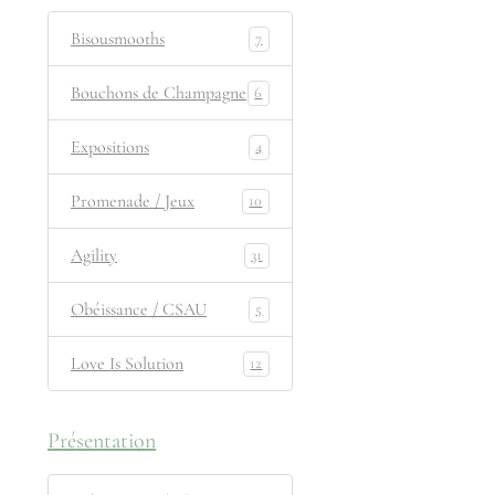
Bisousmooths
7
Bouchons de Champagne
6
Expositions
4
Promenade / Jeux
10
Agility
31
Obéissance / CSAU
5
Love Is Solution
12
Présentation