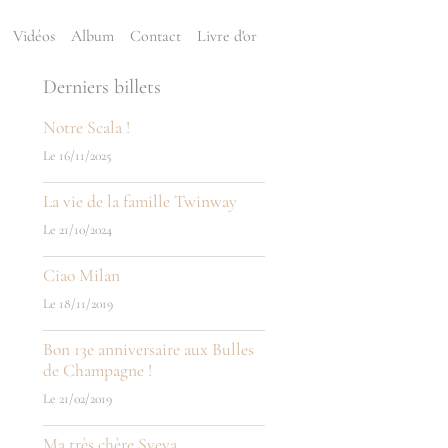
Vidéos
Album
Contact
Livre d'or
Derniers billets
Notre Scala !
Le 16/11/2025
La vie de la famille Twinway
Le 21/10/2024
Ciao Milan
Le 18/11/2019
Bon 13e anniversaire aux Bulles
de Champagne !
Le 21/02/2019
Ma très chère Sveva