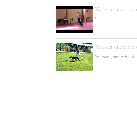
Watson smooth co
"
Watson smooth col
Watson , smooth collie