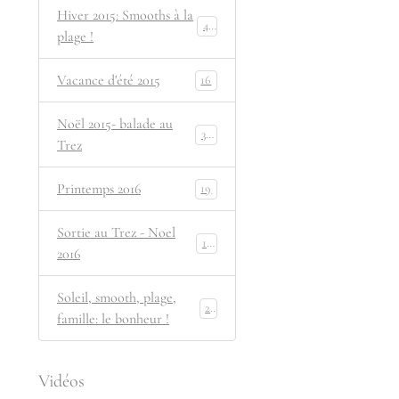
Hiver 2015: Smooths à la
42
plage !
Vacance d'été 2015
16
Noël 2015- balade au
39
Trez
Printemps 2016
19
Sortie au Trez - Noel
12
2016
Soleil, smooth, plage,
25
famille: le bonheur !
Vidéos