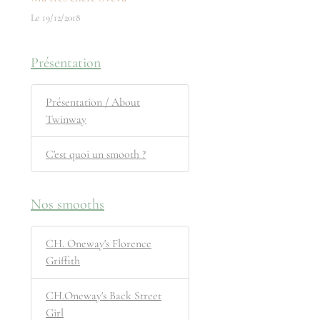
Le 19/12/2018
Présentation
Présentation / About
Twinway
C'est quoi un smooth ?
Nos smooths
CH. Oneway's Florence
Griffith
CH.Oneway's Back Street
Girl