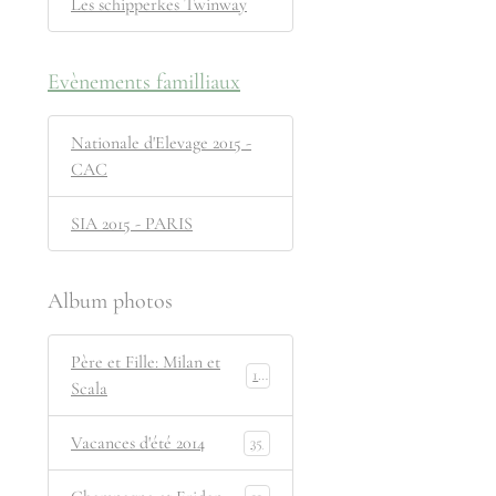
Les schipperkes Twinway
Evènements familliaux
Nationale d'Elevage 2015 -
CAC
SIA 2015 - PARIS
Album photos
Père et Fille: Milan et
11
Scala
Vacances d'été 2014
35