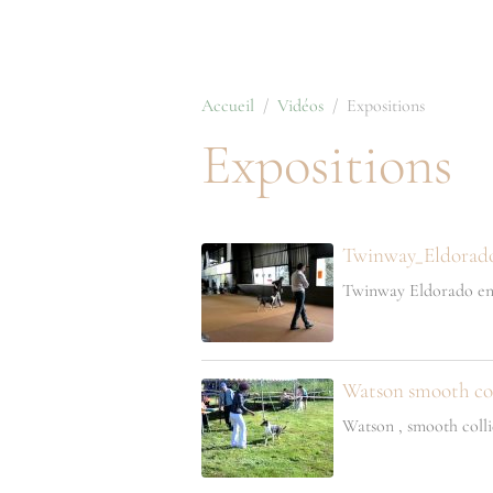
Accueil
Vidéos
Expositions
Expositions
Twinway_Eldorad
Twinway Eldorado en e
Watson smooth col
Watson , smooth collie 