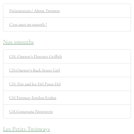
Présentation / About Twinway
C'est quoi un smooth ?
Nos smooths
CH. Oneway's Florence Griffith
CH.Oneway's Back Street Girl
CH. Fire and Ice Del Passo Del
CH.Twinway Epsilon Eridan
CH.Grosovana Nirreterrit
Les Petits Twinways