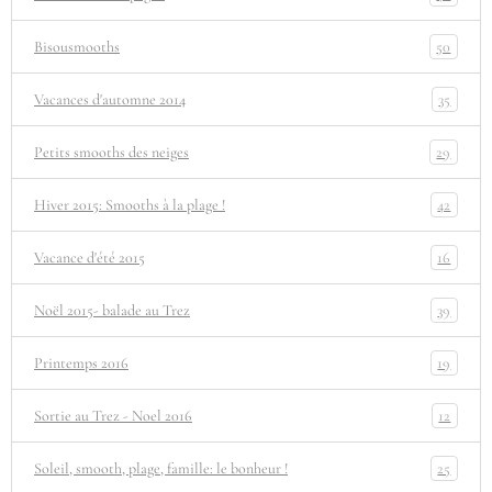
50
Bisousmooths
35
Vacances d'automne 2014
29
Petits smooths des neiges
42
Hiver 2015: Smooths à la plage !
16
Vacance d'été 2015
39
Noël 2015- balade au Trez
19
Printemps 2016
12
Sortie au Trez - Noel 2016
25
Soleil, smooth, plage, famille: le bonheur !