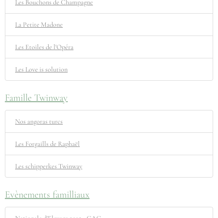
Les Bouchons de Champagne
La Petite Madone
Les Etoiles de l'Opéra
Les Love is solution
Famille Twinway
Nos angoras turcs
Les Forgaills de Raphaël
Les schipperkes Twinway
Evènements familliaux