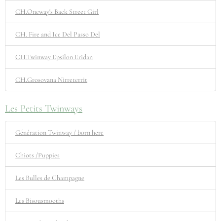
CH.Oneway's Back Street Girl
CH. Fire and Ice Del Passo Del
CH.Twinway Epsilon Eridan
CH.Grosovana Nirreterrit
Les Petits Twinways
Génération Twinway / born here
Chiots /Puppies
Les Bulles de Champagne
Les Bisousmooths