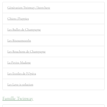
Génération Twinway / born here
Chiots /Puppies
Les Bulles de Champagne
Les Bisousmooths
Les Bouchons de Champagne
La Petite Madone
Les Etoiles de l'Opéra
Les Love is solution
Famille Twinway