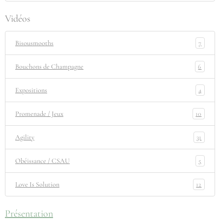
Vidéos
7
Bisousmooths
6
Bouchons de Champagne
4
Expositions
10
Promenade / Jeux
31
Agility
5
Obéissance / CSAU
12
Love Is Solution
Présentation