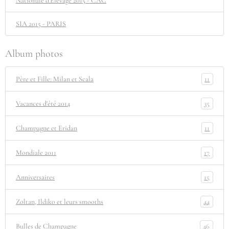
Nationale d'Elevage 2015 - CAC
SIA 2015 - PARIS
Album photos
11
Père et Fille: Milan et Scala
35
Vacances d'été 2014
11
Champagne et Eridan
17
Mondiale 2011
15
Anniversaires
44
Zoltan, Ildiko et leurs smooths
46
Bulles de Champagne