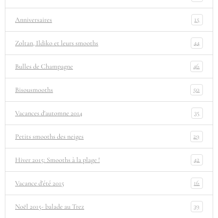
15
Anniversaires
44
Zoltan, Ildiko et leurs smooths
46
Bulles de Champagne
50
Bisousmooths
35
Vacances d'automne 2014
29
Petits smooths des neiges
42
Hiver 2015: Smooths à la plage !
16
Vacance d'été 2015
39
Noël 2015- balade au Trez