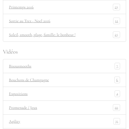
19
Printemps 2016
12
Sortie au Trez - Noel 2016
25
Soleil, smooth, plage, famille: le bonheur !
Vidéos
7
Bisousmooths
6
Bouchons de Champagne
4
Expositions
10
Promenade / Jeux
31
Agility