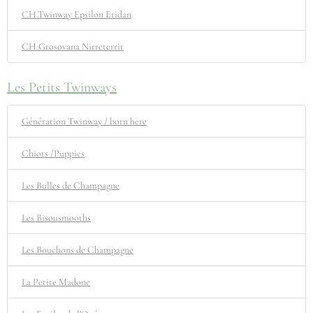
CH.Twinway Epsilon Eridan
CH.Grosovana Nirreterrit
Les Petits Twinways
Génération Twinway / born here
Chiots /Puppies
Les Bulles de Champagne
Les Bisousmooths
Les Bouchons de Champagne
La Petite Madone