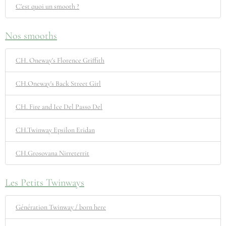
C'est quoi un smooth ?
Nos smooths
CH. Oneway's Florence Griffith
CH.Oneway's Back Street Girl
CH. Fire and Ice Del Passo Del
CH.Twinway Epsilon Eridan
CH.Grosovana Nirreterrit
Les Petits Twinways
Génération Twinway / born here