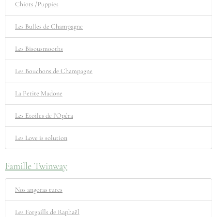
Chiots /Puppies
Les Bulles de Champagne
Les Bisousmooths
Les Bouchons de Champagne
La Petite Madone
Les Etoiles de l'Opéra
Les Love is solution
Famille Twinway
Nos angoras turcs
Les Forgaills de Raphaël