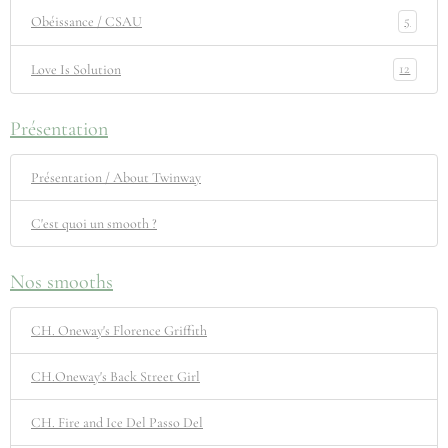
5
Obéissance / CSAU
12
Love Is Solution
Présentation
Présentation / About Twinway
C'est quoi un smooth ?
Nos smooths
CH. Oneway's Florence Griffith
CH.Oneway's Back Street Girl
CH. Fire and Ice Del Passo Del