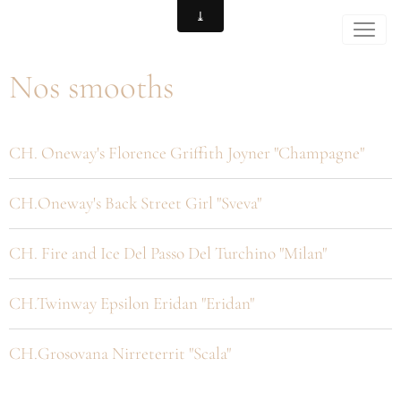
Nos smooths
CH. Oneway's Florence Griffith Joyner "Champagne"
CH.Oneway's Back Street Girl "Sveva"
CH. Fire and Ice Del Passo Del Turchino "Milan"
CH.Twinway Epsilon Eridan "Eridan"
CH.Grosovana Nirreterrit "Scala"