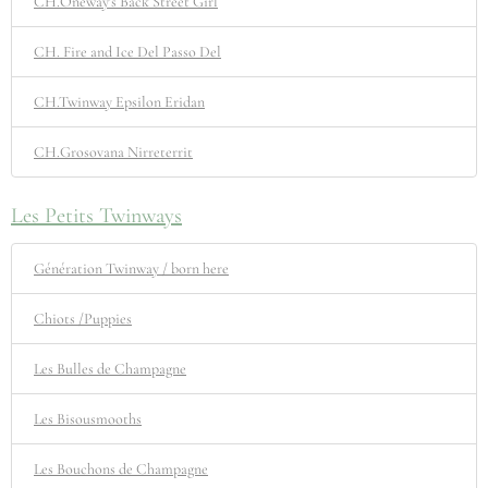
CH.Oneway's Back Street Girl
CH. Fire and Ice Del Passo Del
CH.Twinway Epsilon Eridan
CH.Grosovana Nirreterrit
Les Petits Twinways
Génération Twinway / born here
Chiots /Puppies
Les Bulles de Champagne
Les Bisousmooths
Les Bouchons de Champagne