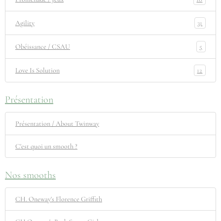
31
Agility
5
Obéissance / CSAU
12
Love Is Solution
Présentation
Présentation / About Twinway
C'est quoi un smooth ?
Nos smooths
CH. Oneway's Florence Griffith