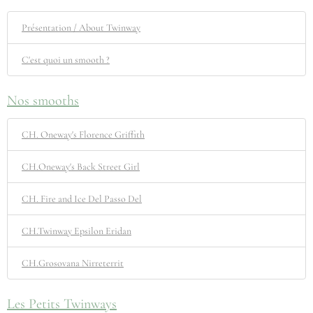
Présentation / About Twinway
C'est quoi un smooth ?
Nos smooths
CH. Oneway's Florence Griffith
CH.Oneway's Back Street Girl
CH. Fire and Ice Del Passo Del
CH.Twinway Epsilon Eridan
CH.Grosovana Nirreterrit
Les Petits Twinways