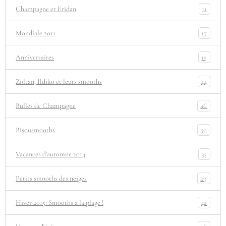
11
Champagne et Eridan
17
Mondiale 2011
15
Anniversaires
44
Zoltan, Ildiko et leurs smooths
46
Bulles de Champagne
50
Bisousmooths
35
Vacances d'automne 2014
29
Petits smooths des neiges
42
Hiver 2015: Smooths à la plage !