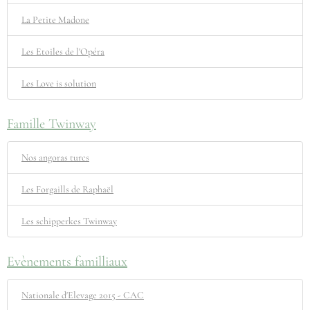
La Petite Madone
Les Etoiles de l'Opéra
Les Love is solution
Famille Twinway
Nos angoras turcs
Les Forgaills de Raphaël
Les schipperkes Twinway
Evènements familliaux
Nationale d'Elevage 2015 - CAC