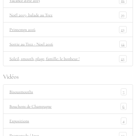
16
Vacance d'été 2015
39
Noël 2015- balade au Trez
19
Printemps 2016
12
Sortie au Trez - Noel 2016
25
Soleil, smooth, plage, famille: le bonheur !
Vidéos
7
Bisousmooths
6
Bouchons de Champagne
4
Expositions
10
Promenade / Jeux