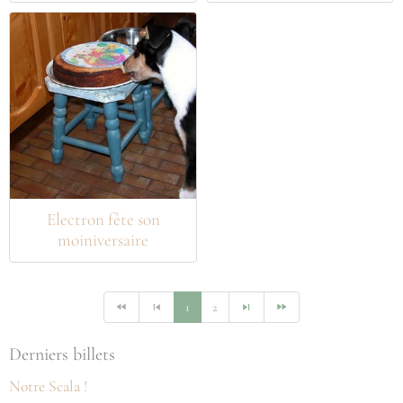
Electron fête son
moiniversaire
1
2
Derniers billets
Notre Scala !