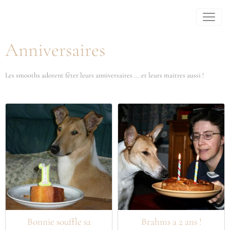
Anniversaires
Les smooths adorent fêter leurs anniversaires ... et leurs maitres aussi !
Bonnie souffle sa
Brahms a 2 ans !