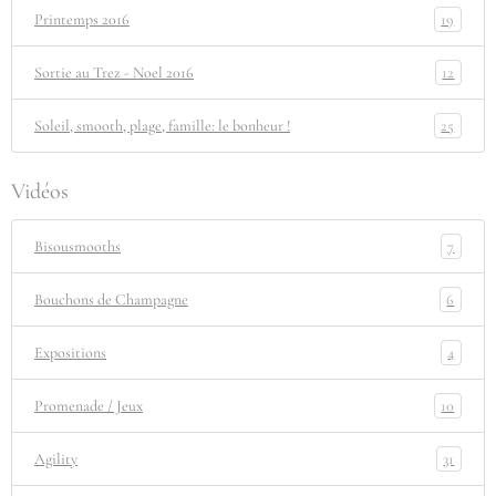
19
Printemps 2016
12
Sortie au Trez - Noel 2016
25
Soleil, smooth, plage, famille: le bonheur !
Vidéos
7
Bisousmooths
6
Bouchons de Champagne
4
Expositions
10
Promenade / Jeux
31
Agility