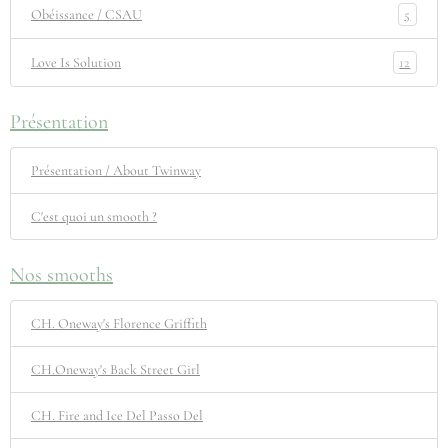
5
Obéissance / CSAU
12
Love Is Solution
Présentation
Présentation / About Twinway
C'est quoi un smooth ?
Nos smooths
CH. Oneway's Florence Griffith
CH.Oneway's Back Street Girl
CH. Fire and Ice Del Passo Del