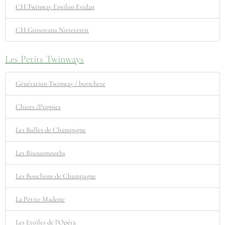
CH.Twinway Epsilon Eridan
CH.Grosovana Nirreterrit
Les Petits Twinways
Génération Twinway / born here
Chiots /Puppies
Les Bulles de Champagne
Les Bisousmooths
Les Bouchons de Champagne
La Petite Madone
Les Etoiles de l'Opéra