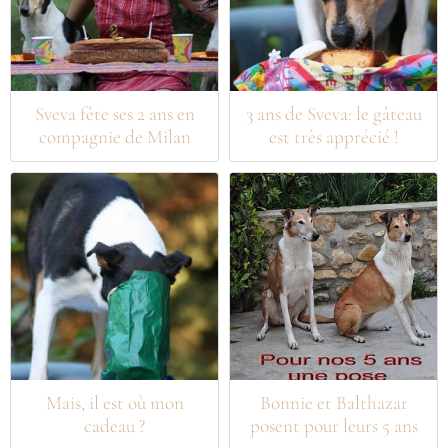
Sveva fête ses 2 ans en
3 ans de Sveva: le gâteau
compagnie de Milan
est très apprécié !
Mais, il est où mon
Bonnie et Balthazar
cadeau ?
posent pour leurs 5 ans