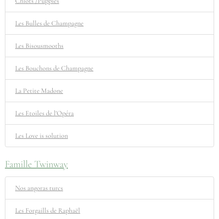
Chiots /Puppies
Les Bulles de Champagne
Les Bisousmooths
Les Bouchons de Champagne
La Petite Madone
Les Etoiles de l'Opéra
Les Love is solution
Famille Twinway
Nos angoras turcs
Les Forgaills de Raphaël