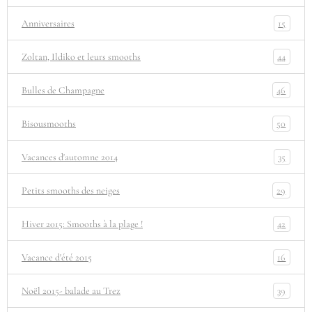
15
Anniversaires
44
Zoltan, Ildiko et leurs smooths
46
Bulles de Champagne
50
Bisousmooths
35
Vacances d'automne 2014
29
Petits smooths des neiges
42
Hiver 2015: Smooths à la plage !
16
Vacance d'été 2015
39
Noël 2015- balade au Trez