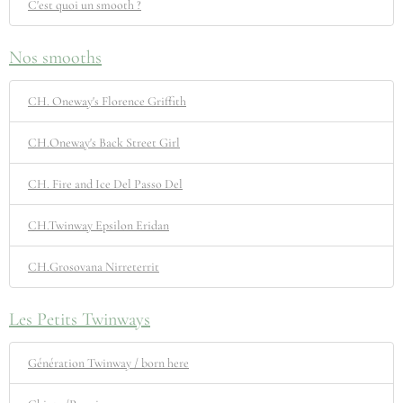
C'est quoi un smooth ?
Nos smooths
CH. Oneway's Florence Griffith
CH.Oneway's Back Street Girl
CH. Fire and Ice Del Passo Del
CH.Twinway Epsilon Eridan
CH.Grosovana Nirreterrit
Les Petits Twinways
Génération Twinway / born here