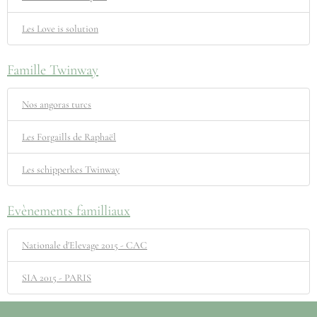
Les Love is solution
Famille Twinway
Nos angoras turcs
Les Forgaills de Raphaël
Les schipperkes Twinway
Evènements familliaux
Nationale d'Elevage 2015 - CAC
SIA 2015 - PARIS